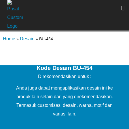
Home
Desain
»
»
BU-454
Kode Desain BU-454
Direkomendasikan untuk :
Anda juga dapat mengaplikasikan desain ini ke
produk lain selain dari yang direkomendasikan.
Termasuk customisasi desain, warna, motif dan
variasi lain.