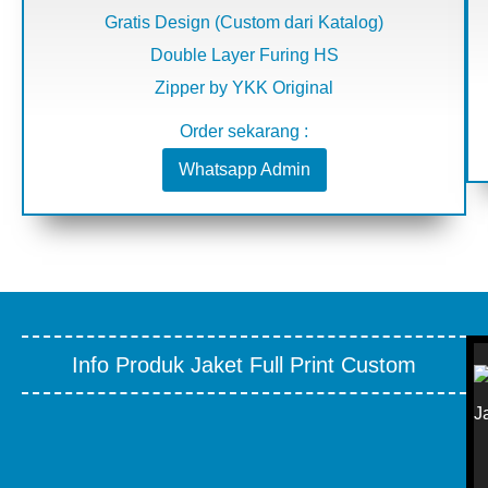
Gratis Design (Custom dari Katalog)
Double Layer Furing HS
Zipper by YKK Original
Order sekarang :
Whatsapp Admin
S
52
66
M
54
68
L
56
70
XL
60
72
X
65
74
3X
70
77
4X
72
77
5X
74
77
Info Produk Jaket Full Print Custom
Si
Le
Pa
c
c
c
c
c
c
c
c
c
c
c
c
c
c
c
c