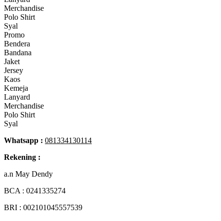
Merchandise
Polo Shirt
Syal
Promo
Bendera
Bandana
Jaket
Jersey
Kaos
Kemeja
Lanyard
Merchandise
Polo Shirt
Syal
Whatsapp :
081334130114
Rekening :
a.n May Dendy
BCA :
0241335274
BRI : 002101045557539