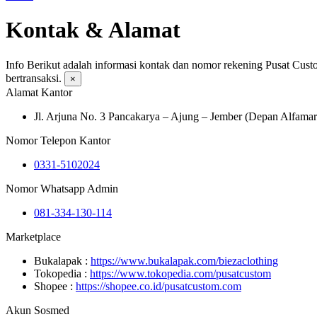
Kontak & Alamat
Info
Berikut adalah informasi kontak dan nomor rekening Pusat Custo
bertransaksi.
×
Alamat Kantor
Jl. Arjuna No. 3 Pancakarya – Ajung – Jember (Depan Alfama
Nomor Telepon Kantor
0331-5102024
Nomor Whatsapp Admin
081-334-130-114
Marketplace
Bukalapak :
https://www.bukalapak.com/biezaclothing
Tokopedia :
https://www.tokopedia.com/pusatcustom
Shopee :
https://shopee.co.id/pusatcustom.com
Akun Sosmed