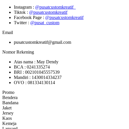
Instagram :
@pusatcustomkreatif_
Tiktok :
@pusatcustomkreatif
Facebook Page :
@pusatcustomkreatif
Twitter :
@pusat_custom
Email
pusatcustomkreatif@gmail.com
Nomor Rekening
Atas nama : May Dendy
BCA : 0241335274
BRI : 002101045557539
Mandiri : 1430014334237
OVO : 081334130114
Promo
Bendera
Bandana
Jaket
Jersey
Kaos
Kemeja
Lanyard