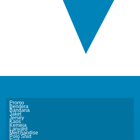
Promo
Bendera
Bandana
Jaket
Jersey
Kaos
Kemeja
Lanyard
Merchandise
Polo Shirt