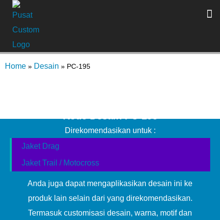
Home
Desain
»
»
PC-195
Kode Desain PC-195
Direkomendasikan untuk :
Jaket Drag
Jaket Trail / Motocross
Anda juga dapat mengaplikasikan desain ini ke
produk lain selain dari yang direkomendasikan.
Termasuk customisasi desain, warna, motif dan