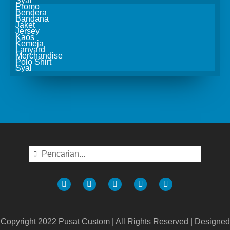
Syal
Promo
Bendera
Bandana
Jaket
Jersey
Kaos
Kemeja
Lanyard
Merchandise
Polo Shirt
Syal
Copyright 2022 Pusat Custom | All Rights Reserved | Designed