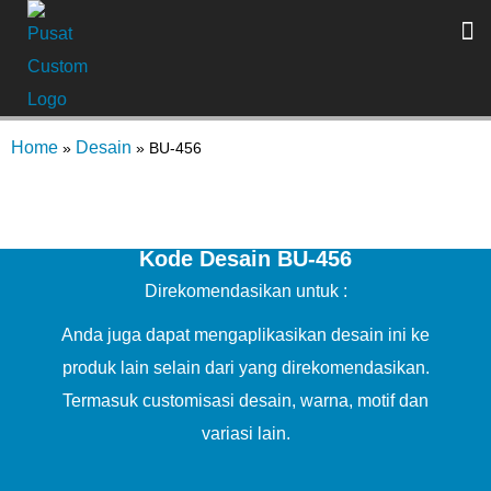
Home
Desain
»
»
BU-456
Kode Desain BU-456
Direkomendasikan untuk :
Anda juga dapat mengaplikasikan desain ini ke
produk lain selain dari yang direkomendasikan.
Termasuk customisasi desain, warna, motif dan
variasi lain.