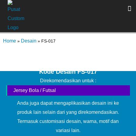
Home
Desain
»
»
FS-017
Kode Desain FS-017
Direkomendasikan untuk :
Jersey Bola / Futsal
Anda juga dapat mengaplikasikan desain ini ke
produk lain selain dari yang direkomendasikan.
Termasuk customisasi desain, warna, motif dan
variasi lain.