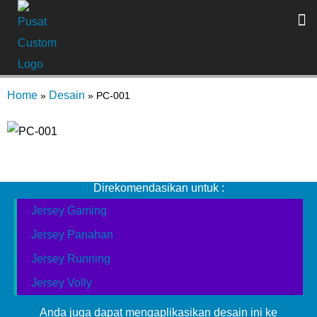
Home
Desain
»
»
PC-001
Kode Desain PC-001
Direkomendasikan untuk :
Jersey Gaming
Jersey Panahan
Jersey Running
Jersey Volly
Anda juga dapat mengaplikasikan desain ini ke