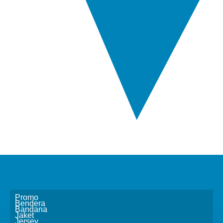
Promo
Bendera
Bandana
Jaket
Jersey