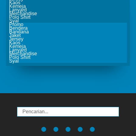
Kaos
Kemeja
Lanyard
Merchandise
Polo Shirt
Syal
Promo
Bendera
Bandana
Jaket
Jersey
Kaos
Kemeja
Lanyard
Merchandise
Polo Shirt
Syal