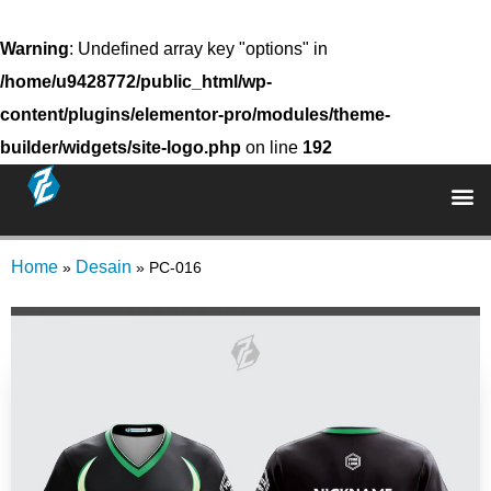
Warning
: Undefined array key "options" in
/home/u9428772/public_html/wp-
content/plugins/elementor-pro/modules/theme-
builder/widgets/site-logo.php
on line
192
Home
Desain
»
»
PC-016