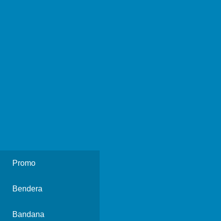
Promo
Bendera
Bandana