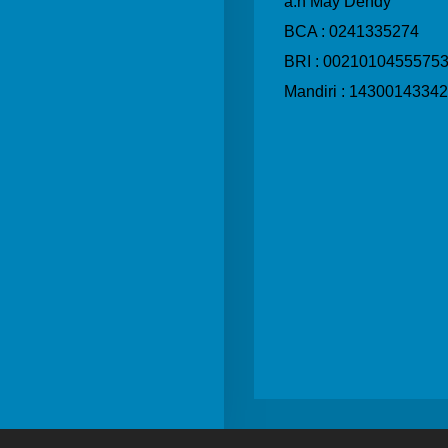
a.n May Dendy
BCA :
0241335274
BRI : 0021010455575
Mandiri : 1430014334