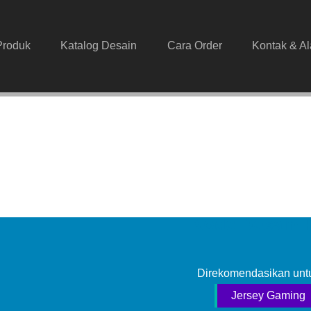
Produk
Katalog Desain
Cara Order
Kontak & A
Kode Desain 
Direkomendasikan untu
Jersey Gaming