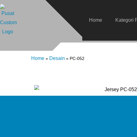
Home
Kategori 
Home
Desain
»
»
PC-052