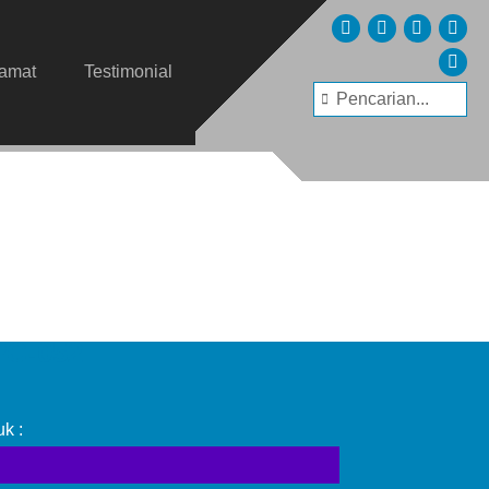
lamat
Testimonial
PC-052
k :