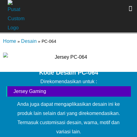
Home
Desain
»
»
PC-064
Kode Desain PC-064
Direkomendasikan untuk :
Jersey Gaming
Anda juga dapat mengaplikasikan desain ini ke
produk lain selain dari yang direkomendasikan.
Termasuk customisasi desain, warna, motif dan
variasi lain.