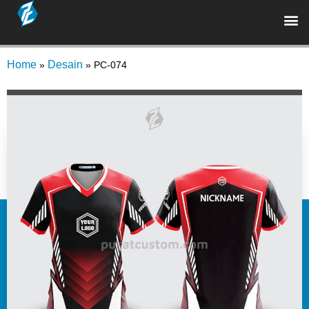
Home
Desain
»
»
PC-074