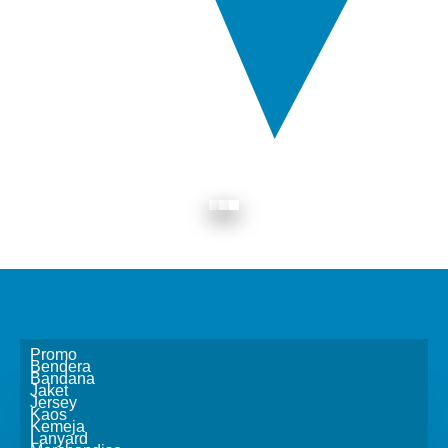
Variasi Desain PC-102
Promo
Bendera
Bandana
Jaket
Jersey
Kaos
Kemeja
Lanyard