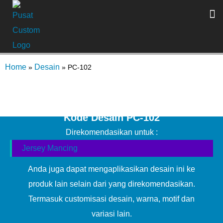
Home
Desain
»
»
PC-102
Kode Desain PC-102
Direkomendasikan untuk :
Jersey Mancing
Anda juga dapat mengaplikasikan desain ini ke
produk lain selain dari yang direkomendasikan.
Termasuk customisasi desain, warna, motif dan
variasi lain.