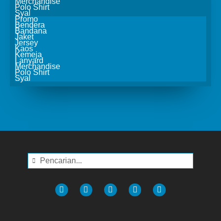
Merchandise
Polo Shirt
Syal
Promo
Bendera
Bandana
Jaket
Jersey
Kaos
Kemeja
Lanyard
Merchandise
Polo Shirt
Syal