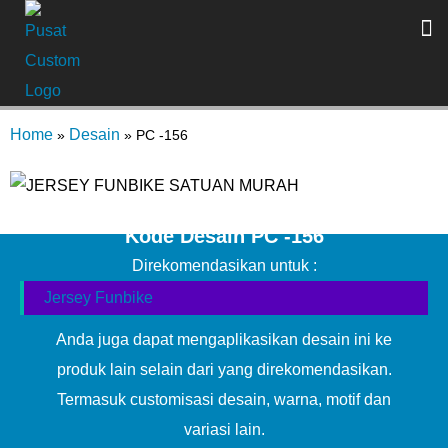
Home
Desain
»
»
PC -156
Kode Desain PC -156
Direkomendasikan untuk :
Jersey Funbike
Anda juga dapat mengaplikasikan desain ini ke
produk lain selain dari yang direkomendasikan.
Termasuk customisasi desain, warna, motif dan
variasi lain.