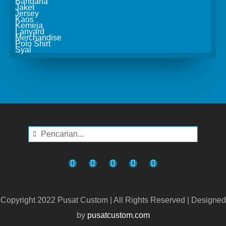
Bandana
Jaket
Jersey
Kaos
Kemeja
Lanyard
Merchandise
Polo Shirt
Syal
Copyright 2022 Pusat Custom | All Rights Reserved | Designed
by
pusatcustom.com