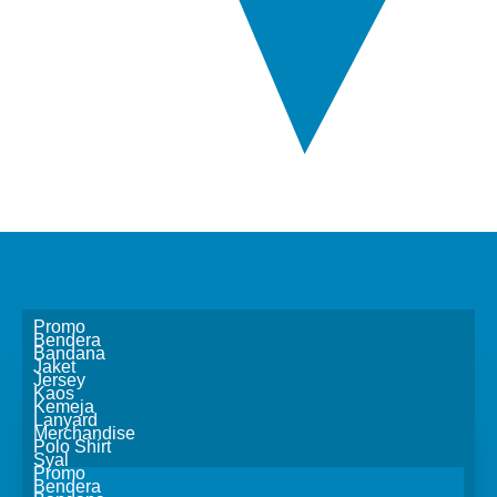
Promo
Bendera
Bandana
Jaket
Jersey
Kaos
Kemeja
Lanyard
Merchandise
Polo Shirt
Syal
Promo
Bendera