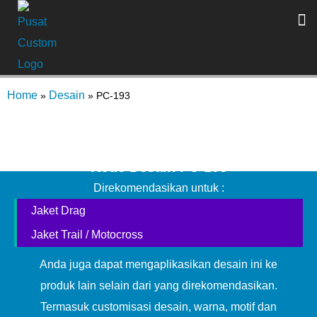
Home
Desain
»
»
PC-193
Kode Desain PC-193
Direkomendasikan untuk :
Jaket Drag
Jaket Trail / Motocross
Anda juga dapat mengaplikasikan desain ini ke
produk lain selain dari yang direkomendasikan.
Termasuk customisasi desain, warna, motif dan