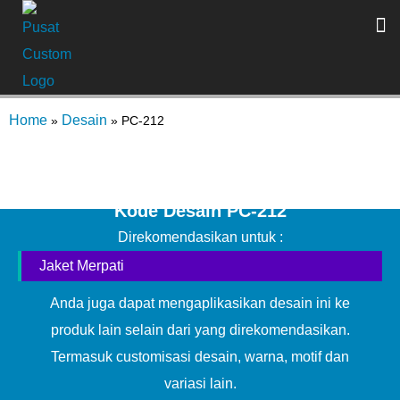
Home
Desain
»
»
PC-212
Kode Desain PC-212
Direkomendasikan untuk :
Jaket Merpati
Anda juga dapat mengaplikasikan desain ini ke
produk lain selain dari yang direkomendasikan.
Termasuk customisasi desain, warna, motif dan
variasi lain.