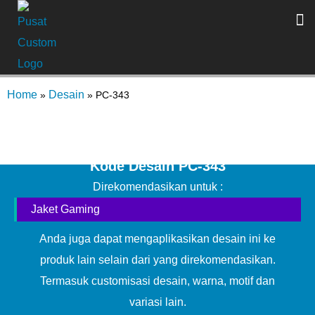
Home
Desain
»
»
PC-343
Kode Desain PC-343
Direkomendasikan untuk :
Jaket Gaming
Anda juga dapat mengaplikasikan desain ini ke
produk lain selain dari yang direkomendasikan.
Termasuk customisasi desain, warna, motif dan
variasi lain.