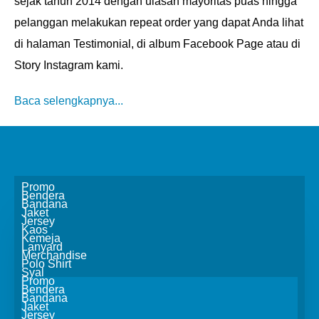
sejak tahun 2014 dengan ulasan mayoritas puas hingga
pelanggan melakukan repeat order yang dapat Anda lihat
di halaman Testimonial, di album Facebook Page atau di
Story Instagram kami.
Baca selengkapnya...
Promo
Bendera
Bandana
Jaket
Jersey
Kaos
Kemeja
Lanyard
Merchandise
Polo Shirt
Syal
Promo
Bendera
Bandana
Jaket
Jersey