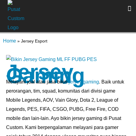
Home
»
Jersey Esport
Jersey
Gaming
Melayani jual atau jasa bikin
jersey gaming
. Baik untuk
perorangan, tim, squad, komunitas dari divisi game
Mobile Legends, AOV, Vain Glory, Dota 2, League of
Legends, PES, FIFA, CSGO, PUBG, Free Fire, COD
mobile dan lain-lain. Ayo bikin jersey gaming di Pusat
Custom. Kami berpengalaman melayani para gamer